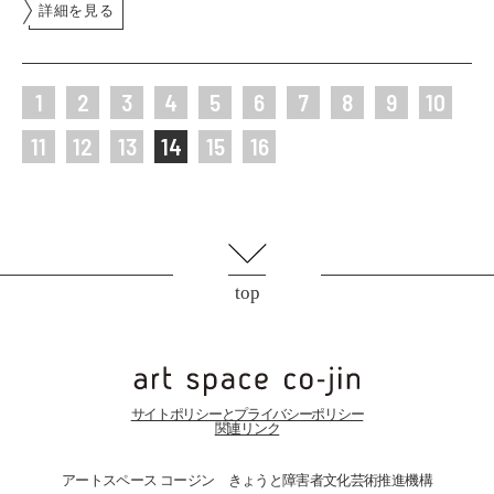
詳細を見る
1
2
3
4
5
6
7
8
9
10
11
12
13
14
15
16
top
サイトポリシーとプライバシーポリシー
関連リンク
アートスペース コージン きょうと障害者文化芸術推進機構