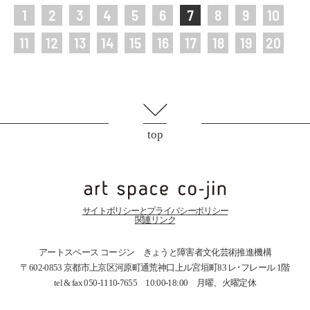
1
2
3
4
5
6
7
8
9
10
11
12
13
14
15
16
17
18
19
20
top
サイトポリシーとプライバシーポリシー
関連リンク
アートスペース コージン きょうと障害者文化芸術推進機構
〒602-0853 京都市上京区河原町通荒神口上ル宮垣町83
レ･フレール 1階
tel & fax 050-1110-7655 10:00-18:00 月曜、火曜定休