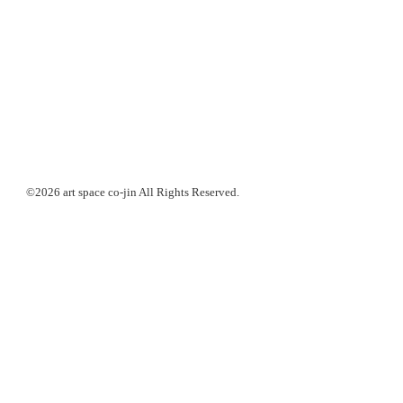
©2026 art space
co-jin
All Rights Reserved.