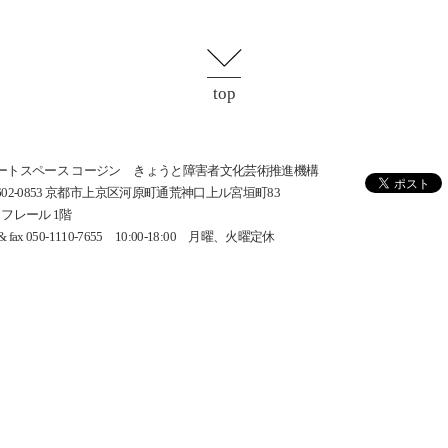
top
ートスペース コージン きょうと障害者文化芸術推進機構
602-0853 京都市上京区河原町通荒神口上ル宮垣町83
･フレール 1階
l & fax 050-1110-7655 10:00-18:00 月曜、火曜定休